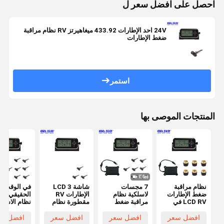
احصل على افضل سعر ل
24V احد الإطارات 433.92 ميغاهيرتز RV نظام مراقبة
ضغط الإطارات
استمر
المنتجات الموصى بها
نظام مراقبة
7 مجسات
شاشة LCD 3
في الوقت
ضغط الإطارات
لاسلكية نظام
الإطارات RV
الحقيقي مر
LCD RV في
مراقبة ضغط
مقطورة نظام
نظام الاستش
السيارة نظام
الإطارات ل RV
مراقبة ضغط
PV RV
TPMS إدخال
الإطارات
لإعادة الشح
افضل سعر
افضل سعر
افضل سعر
افضل سع