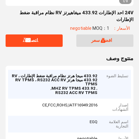
1
1
/
24V احد الإطارات 433.92 ميغاهيرتز RV نظام مراقبة ضغط
الإطارات
الأسعار：negotiable
MOQ：1
افضل سعر
ﺎﺘﺼﻟ ﺍﻶﻧ
منتوج وصف
تسليط الضوء
433.92 ميجا هرتز نظام مراقبة ضغط الإطارات RV ،
433.92 ميجا هرتز RV TPMS ، RS232 ACC RV
TPMS
,
,
433.92 MHZ RV TPMS
RS232 ACC RV TPMS
إصدار
CE,FCC,ROHS,IATF16949:2016
الشهادات
اسم العلامة
EGQ
التجارية
الأسعار
negotiable