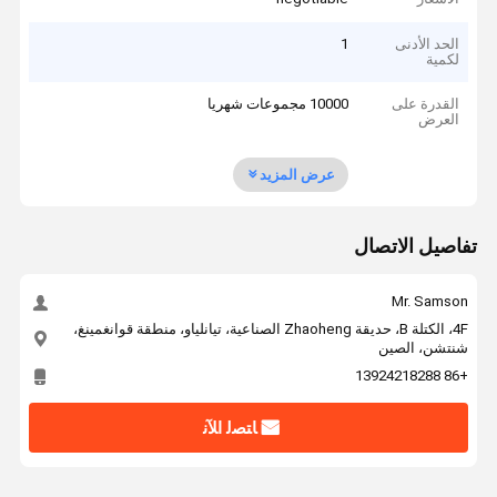
الحد الأدنى
1
لكمية
القدرة على
10000 مجموعات شهريا
العرض
عرض المزيد
تفاصيل الاتصال
Mr. Samson
4F، الكتلة B، حديقة Zhaoheng الصناعية، تيانلياو، منطقة قوانغمينغ،
شنتشن، الصين
+86 13924218288
ﺎﺘﺼﻟ ﺍﻶﻧ