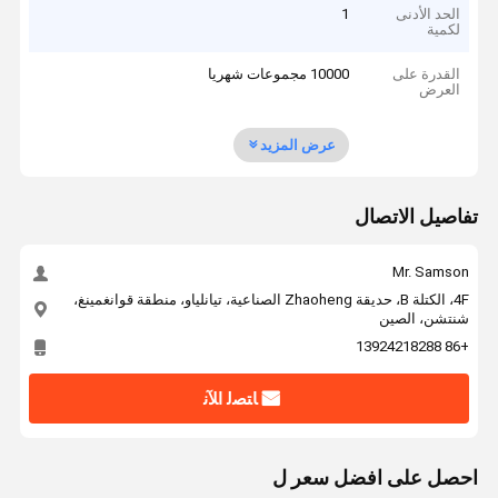
الحد الأدنى
1
لكمية
القدرة على
10000 مجموعات شهريا
العرض
عرض المزيد
تفاصيل الاتصال
Mr. Samson
4F، الكتلة B، حديقة Zhaoheng الصناعية، تيانلياو، منطقة قوانغمينغ،
شنتشن، الصين
+86 13924218288
ﺎﺘﺼﻟ ﺍﻶﻧ
احصل على افضل سعر ل