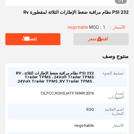
1
1
/
232 PSI نظام مراقبة ضغط الإطارات الثلاثة لمقطورة Rv
الأسعار：negotiable
MOQ：1
افضل سعر
ﺎﺘﺼﻟ ﺍﻶﻧ
منتوج وصف
تسليط الضوء
232 PSI نظام مراقبة ضغط الإطارات الثلاثة ، RV
Trailer TPMS ، 24Volt Trailer TPMS
,
,
24Volt Trailer TPMS
RV Trailer TPMS
إصدار
CE,FCC,ROHS,IATF16949:2016
الشهادات
اسم العلامة
EGQ
التجارية
الأسعار
negotiable