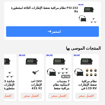
232 PSI نظام مراقبة ضغط الإطارات الثلاثة لمقطورة
Rv
استمر
المنتجات الموصى بها
نظام مراقبة
7 مجسات
24V احد
شاشة  3
ضغط الإطارات
لاسلكية نظام
الإطارات
الإطارات
LCD RV في
مراقبة ضغط
433.92
مقطورة نظا
السيارة نظام
الإطارات ل RV
ميغاهيرتز RV
مراقبة ضغط
TPMS إدخال
نظام مراقبة
الإطارات
افضل سعر
افضل سعر
افضل سعر
افضل سع
ACC إخراج
ضغط الإطارات
RS232