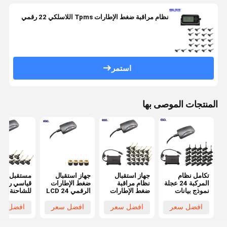
نظام مراقبة ضغط الإطارات Tpms اللاسلكي 22 رقمي
استمر
المنتجات الموصى بها
تكامل نظام
جهاز استقبال
جهاز استقبال
مستقبل رق
المركبة 24 عجلة
نظام مراقبة
ضغط الإطارات
نموذج بيانات
ضغط الإطارات
الرقمي LCD 24
للشاحنة ذا
قياسي 232 جهاز
الرقمي 24
فولت لنظم
الست عجلا
استقبال TPMS
فولت للشاحنات
TPMS
TPMS 0-
افضل سعر
افضل سعر
افضل سعر
افضل سع
الرقمي مع عمر
والمقطورات
للشاحنات
1400Kpa
البطارية 3
ذات 22 عجلة