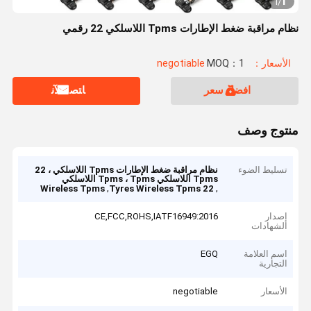
1
1
/
نظام مراقبة ضغط الإطارات Tpms اللاسلكي 22 رقمي
الأسعار：negotiable
MOQ：1
افضل سعر
ﺎﺘﺼﻟ ﺍﻶﻧ
منتوج وصف
تسليط الضوء
نظام مراقبة ضغط الإطارات Tpms اللاسلكي ، 22
Tpms اللاسلكي Tpms ، Tpms اللاسلكي
,
,
Wireless Tpms
22 Tyres Wireless Tpms
إصدار
CE,FCC,ROHS,IATF16949:2016
الشهادات
اسم العلامة
EGQ
التجارية
الأسعار
negotiable