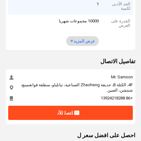
الحد الأدنى
1
لكمية
القدرة على
10000 مجموعات شهريا
العرض
عرض المزيد
تفاصيل الاتصال
Mr. Samson
4F، الكتلة B، حديقة Zhaoheng الصناعية، تيانلياو، منطقة قوانغمينغ،
شنتشن، الصين
+86 13924218288
ﺎﺘﺼﻟ ﺍﻶﻧ
احصل على افضل سعر ل