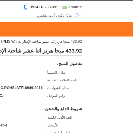
86--13924218288
Arabic
search
433.92 ميجا هرتز اثنا عشر شاحنة الإطارات TPMS Wifi مراقبة ضغط الإطارات
433.92 ميجا هرتز اثنا عشر شاحنة الإطارات TPMS Wifi مراقبة ضغط الإطارات
تفاصيل المنتج:
مكان المنشأ:
اسم العلامة التجارية:
إصدار الشهادات:
CC,ROHS,IATF16949:2016
رقم الموديل:
Z1
شروط الدفع والشحن:
الحد الأدنى لكمية:
الأسعار:
iable