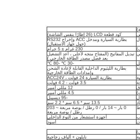
ض
كود قطعة LCD (26 إطارًا بنفس الشاشة)
ل
بطارية السيارة ومدخل ACC وإخراج RS232
(حول جهاز الاستقبال)
)
230 غرام ± 5 جرام
ي
تبديل المفاتيح (المفتاح متجه لأعلى ، أعد التشغيل
بعد فصل مصدر الطاقة الخارجي.)
ل
-30 ℃ -80 ℃
ة
بطارية الليثيوم الداخلية القابلة لإعادة الشحن
وإمدادات الطاقة الخارجية
ة
بطارية السيارة 24 فولت ، ACC24V
ة
3.5 فولت - 4.2 فولت
ق
12 مللي أمبير
)
4.5 مللي أمبير
ل
-95 ديسيبل
اد
13.5 سم * 6.5 سم * 2.2 سم
ط
0 بار ~ 14 بار / 0 رطل / بوصة مربعة ~ 203
رطل / بوصة مربعة
ب
أجهزة استشعار من النوع الداخلي
ن
أسود
)
ة
نايلون + ألياف زجاجية