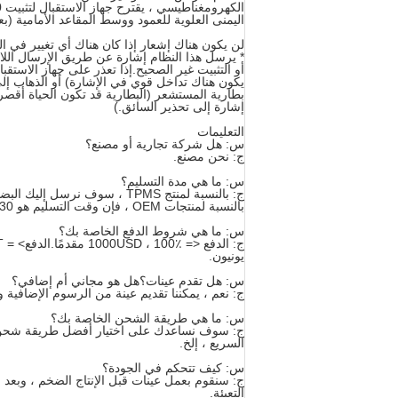
اليمنى العلوية للعمود ووسط المقاعد الأمامية (بعي
لن يكون هناك إشعار إذا كان هناك أي تغيير في ال
* يرسل هذا النظام إشارة عن طريق الإرسال اللا
يكون هناك تداخل قوي في الإشارة) أو الذهاب إ
بطارية المستشعر (البطارية قد تكون الحياة أقصر 
إشارة إلى تحذير السائق.)
التعليمات
س: هل شركة تجارية أو مصنع؟
ج: نحن مصنع.
س: ما هي مدة التسليم؟
ج: بالنسبة لمنتج TPMS ، سوف نرسل إليك البضائع في غضون 15 يوم عمل بعد استلام رصيدك البالغ 70٪.
بالنسبة لمنتجات OEM ، فإن وقت التسليم هو 30-35 يوم عمل بعد استلامنا رصيدك 70٪.
س: ما هي شروط الدفع الخاصة بك؟
يونيون.
س: هل تقدم عينات؟هل هو مجاني أم إضافي؟
ج: نعم ، يمكننا تقديم عينة من الرسوم الإضافية 
س: ما هي طريقة الشحن الخاصة بك؟
ج: سوف نساعدك على اختيار أفضل طريقة شحن وف
السريع ، إلخ.
س: كيف تتحكم في الجودة؟
ج: سنقوم بعمل عينات قبل الإنتاج الضخم ، وبعد ال
التعبئة.