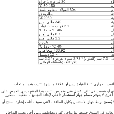
)
30 غرام ± 1 جرام
ة
-50-150 ℃
م
304 الفولاذ المقاوم للصدأ
ة
بطارية زر
ة
CR2050
ة
345 مللي أمبير
ة
2.1 فولت -3.6 فولت
ل
-40 ℃ -125 ℃
ل
8.7 مللي أمبير
تي
2.2 مللي أمبير
ل
0.5uA
ل
-40 ℃ -125 ℃
ل
433.92 ميجا هرتز
ه
> -12 ديسيبل
د:
7.3 سم (الطول) * 2.73 سم (العرض) * 2.2 سم
(الارتفاع) (باستثناء الهوائي)
دد الحراري أثناء القيادة.ليس لها علاقة مباشرة بتثبيت هذه المنتجات.
منتج أو يتسبب في تلف.يفضل فني متمرس لتثبيت هذا المنتج.يرجى الحرص على 
خرى.لا يتوفر صمام جهاز استشعار داخلي لإعادة التجميع / التفكيك المتكرر.
 يُسمح بربط جهاز الاستقبال بكابل الطاقة ، لأنني سوف أتلف إشارة المنتج أو
ات الطاقة العالية في السوق جميعها بها تداخل كهرومغناطيسي.من أجل تجنب التداخل