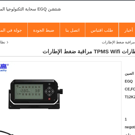
شنتشن EGQ سحابة التكنولوجيا المحدودة
أخبار
طلب اقتباس
اتصل بنا
ضبط الجودة
جولة في الم
نظا
الصين
EGQ
CE,F
T12K
1
negot