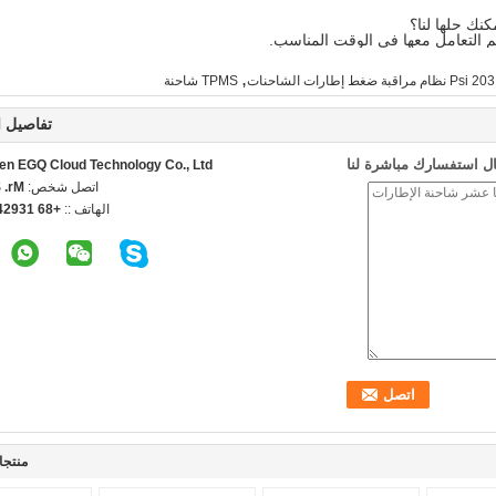
نك حلها لنا؟
م التعامل معها في الوقت المناسب.
,
203 Psi نظام مراقبة ضغط إطارات الشاحنات
TPMS شاحنة
تفاصيل ا
ل استفسارك مباشرة لنا
n EGQ Cloud Technology Co., Ltd.
اتصل شخص:
mson
الهاتف ::
924218288
منتجا