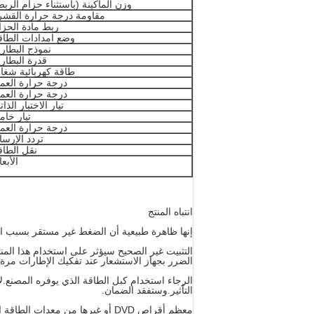
وزن الماكينة (باستثناء حزام الربط
مقاومة درجة حرارة القشر
ربط مادة الحزا
وضع امدادات الطاق
نموذج البطاري
قدرة البطاري
طاقة كهربائية شغال
درجة حرارة العم
درجة حرارة العم
تيار الاختبار الذا
تيار خام
درجة حرارة العم
تردد الإرسا
نقل الطاق
الأبعا
انتباه المنتج
إنها ظاهرة طبيعية أن الضغط غير مستقر بسبب التم
التثبيت غير الصحيح سيؤثر على استخدام هذا ال
الضرر بجهاز الاستشعار عند تفكيك الإطارات مرة أ
الرجاء استخدام كبل الطاقة الذي يوفره المصنع.لا
التأثير.وستفقد الضمان.
معظم أقراص DVD أو غيرها من معد