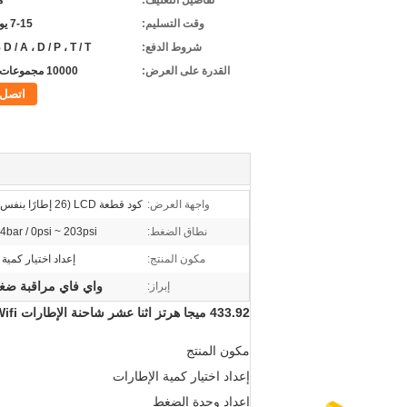
تفاصيل التغليف:
م
وقت التسليم:
7-15 يوم عمل
شروط الدفع:
 D / A ، D / P ، T / T.
القدرة على العرض:
10000 مجموعات شهريا
اتصل
واجهة العرض:
كود قطعة LCD (26 إطارًا بنفس الشاشة)
نطاق الضغط:
4bar / 0psi ~ 203psi
مكون المنتج:
إعداد اختيار كمية
واي فاي مراقبة ضغ
إبراز:
433.92 ميجا هرتز اثنا عشر شاحنة الإطارات TPMS Wifi مراقبة ضغط الإطارات
مكون المنتج
إعداد اختيار كمية الإطارات
إعداد وحدة الضغط