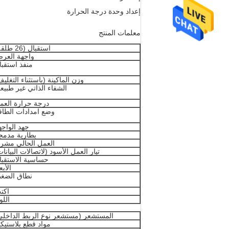
إعداد وحدة درجة الحرارة
معلمات المنتج
استقبال (26 طلقة)
واجهة العر
منفذ استقبا
وزن الماكينة (باستثناء التغليف
الشفاء الذاتي غير طبيع
درجة حرارة العم
وضع امدادات الطاق
جهد الواجه
بطارية مدمج
العمل الحالي مشر
تيار العمل الأسود (لاتصالات البيانات
حساسية الاستقبا
الأبع
نطاق الضغ
اكت
اللو
المستشعر (مستشعر نوع الربط الداخلي
مواد قطع بلاستيكي