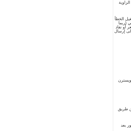
ا ، الزاوية
يل الخطأ
كان الحالي (ربما
 أو نفاد
إلى إرسال
ًا.الدفع> = 1000USD ، 30٪ T / T مقدمًا ، والتوازن قبل الشحن. أو T / T ، L / C ، D / A ، ويسترن
ن طريق
ر بعد