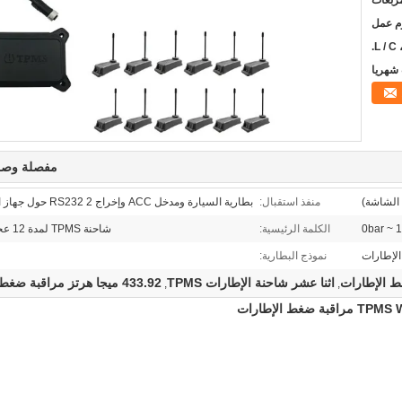
ربعات
L / C ،
مفصلة وصف
منفذ استقبال:
بطارية السيارة ومدخل ACC وإخراج RS232 2 حول جهاز الاستقبال）
0bar ~ 1
الكلمة الرئيسية:
شاحنة TPMS لمدة 12 عجلة مع مكرر
 الإطارات
نموذج البطارية:
ط الإطارات
اثنا عشر شاحنة الإطارات TPMS
433.92 ميجا هرتز مراقبة ضغط الإطارات
,
,