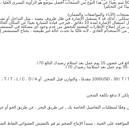
الكهرومغناطيسي ، يقترح جهاز الاستقبال لتثبيت 50 سم بعيدًا عن هذا النوع من المنتجات.أفضل موضع هو الزاوية اليسرى العلي
دًا عن التحكم)
منتجات (الأداء والمواصفات والضمان).
سلكي ، لذلك قد لا يستقبل الإشارة في ظل ظروف معينة ، مثل التداخل أو تشغ
أو التثبيت غير الصحيح.إذا تعذر على جهاز الاستقبال استقبال الإشارة لمدة 10 دقائق ، فيرجى قيادة السيارة بعيدًا عن الم
لى مركز إصلاح الإطارات المعتمد للتحقق من عدم وجود أي مشكلة في المستشعر
من الاستخدام العادي ، لأنه غالبًا ما تحدث حالة غير طبيعية ، يحتاج المستشعر 
ج: الدفع <= 1000USD ، 100٪ مقدم
ولكن لا ندفع تكلفة الشحن.
قًا لمتطلبات التفاصيل الخاصة بك ، عن طريق البحر ، عن طريق الجو أو ع
موافقة على العينة ، سنبدأ الإنتاج الضخم.ثم قم بالتفتيش العشوائي.التقاط الصو