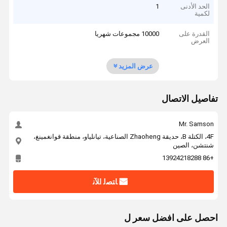
الحد الأدنى
1
لكمية
القدرة على
10000 مجموعات شهريا
العرض
عرض المزيد
تفاصيل الاتصال
Mr. Samson
4F، الكتلة B، حديقة Zhaoheng الصناعية، تيانلياو، منطقة قوانغمينغ،
شنتشن، الصين
+86 13924218288
ﺎﺘﺼﻟ ﺍﻶﻧ
احصل على افضل سعر ل