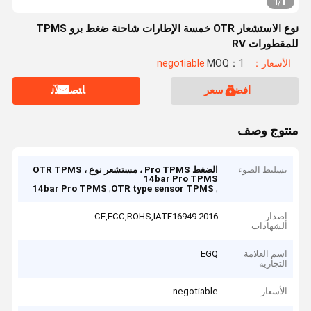
1
1
/
نوع الاستشعار OTR خمسة الإطارات شاحنة ضغط برو TPMS
للمقطورات RV
الأسعار：negotiable
MOQ：1
افضل سعر
ﺎﺘﺼﻟ ﺍﻶﻧ
منتوج وصف
تسليط الضوء
الضغط Pro TPMS ، مستشعر نوع OTR TPMS ،
14bar Pro TPMS
,
,
14bar Pro TPMS
OTR type sensor TPMS
إصدار
CE,FCC,ROHS,IATF16949:2016
الشهادات
اسم العلامة
EGQ
التجارية
الأسعار
negotiable