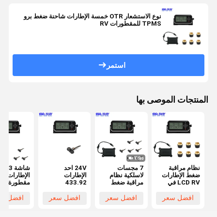
نوع الاستشعار OTR خمسة الإطارات شاحنة ضغط برو
TPMS للمقطورات RV
استمر
المنتجات الموصى بها
نظام مراقبة
7 مجسات
24V احد
شاشة  3
ضغط الإطارات
لاسلكية نظام
الإطارات
الإطارات
LCD RV في
مراقبة ضغط
433.92
مقطورة نظا
السيارة نظام
الإطارات ل RV
ميغاهيرتز RV
مراقبة ضغط
TPMS إدخال
نظام مراقبة
الإطارات
افضل سعر
افضل سعر
افضل سعر
افضل سع
ACC إخراج
ضغط الإطارات
RS232