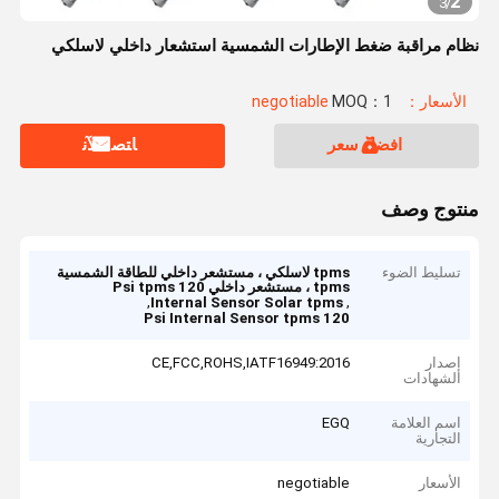
2
3
/
نظام مراقبة ضغط الإطارات الشمسية استشعار داخلي لاسلكي
الأسعار：negotiable
MOQ：1
افضل سعر
ﺎﺘﺼﻟ ﺍﻶﻧ
منتوج وصف
تسليط الضوء
tpms لاسلكي ، مستشعر داخلي للطاقة الشمسية
tpms ، مستشعر داخلي 120 Psi tpms
,
,
Internal Sensor Solar tpms
120 Psi Internal Sensor tpms
إصدار
CE,FCC,ROHS,IATF16949:2016
الشهادات
اسم العلامة
EGQ
التجارية
الأسعار
negotiable