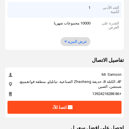
الحد الأدنى
1
لكمية
القدرة على
10000 مجموعات شهريا
العرض
عرض المزيد
تفاصيل الاتصال
Mr. Samson
4F، الكتلة B، حديقة Zhaoheng الصناعية، تيانلياو، منطقة قوانغمينغ،
شنتشن، الصين
+86 13924218288
ﺎﺘﺼﻟ ﺍﻶﻧ
احصل على افضل سعر ل