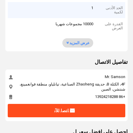
الحد الأدنى
1
لكمية
القدرة على
10000 مجموعات شهريا
العرض
عرض المزيد
تفاصيل الاتصال
Mr. Samson
4F، الكتلة B، حديقة Zhaoheng الصناعية، تيانلياو، منطقة قوانغمينغ،
شنتشن، الصين
+86 13924218288
ﺎﺘﺼﻟ ﺍﻶﻧ
احصل على افضل سعر ل