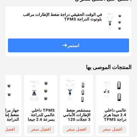
في الوقت الحقيقي دراجة ضغط الإطارات مراقب
بلوتوث الدراجة TPMS
استمر
المنتجات الموصى بها
عالمي داخلي
مستشعر ضغط
TPMS داخلي
جهاز مراقبة
2.4 جيجا هرتز
الإطارات الأمامي
عالمي للدراجة
ضغط إطار
دراجة TPMS
3 عجلات 120
بسرعة 2.4 جيجا
الدراج
لسيارة الركاب
Psi BLE Bike
هرتز لمراقبة
بتقنية البلو
tpms شاحنة
TPMS
الوقت الحقيقي
في الوقت
افضل سعر
افضل سعر
افضل سعر
افضل سع
tpms
للدراجات
لسيارات الركاب
الحقيقي