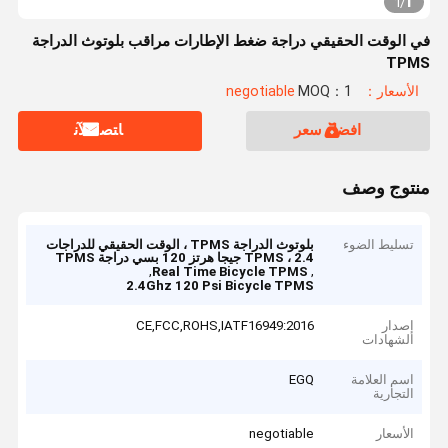
1
1
/
في الوقت الحقيقي دراجة ضغط الإطارات مراقب بلوتوث الدراجة
TPMS
الأسعار：negotiable
MOQ：1
افضل سعر
ﺎﺘﺼﻟ ﺍﻶﻧ
منتوج وصف
تسليط الضوء
بلوتوث الدراجة TPMS ، الوقت الحقيقي للدراجات
TPMS ، 2.4 جيجا هرتز 120 بسي دراجة TPMS
,
,
Real Time Bicycle TPMS
2.4Ghz 120 Psi Bicycle TPMS
إصدار
CE,FCC,ROHS,IATF16949:2016
الشهادات
اسم العلامة
EGQ
التجارية
الأسعار
negotiable