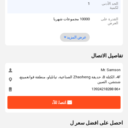
الحد الأدنى
1
لكمية
القدرة على
10000 مجموعات شهريا
العرض
عرض المزيد
تفاصيل الاتصال
Mr. Samson
4F، الكتلة B، حديقة Zhaoheng الصناعية، تيانلياو، منطقة قوانغمينغ،
شنتشن، الصين
+86 13924218288
ﺎﺘﺼﻟ ﺍﻶﻧ
احصل على افضل سعر ل