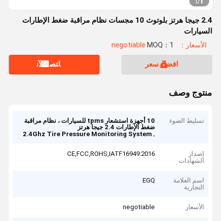
1
1
/
2.4 جيجا هرتز بلوتوث 10 مجسات نظام مراقبة ضغط الإطارات
السيارات
الأسعار：negotiable
MOQ：1
افضل سعر
ﺎﺘﺼﻟ ﺍﻶﻧ
منتوج وصف
تسليط الضوء
10 أجهزة استشعار tpms للسيارات ، نظام مراقبة
ضغط الإطارات 2.4 جيجا هرتز
,
2.4Ghz Tire Pressure Monitoring System
إصدار
CE,FCC,ROHS,IATF16949:2016
الشهادات
اسم العلامة
EGQ
التجارية
الأسعار
negotiable