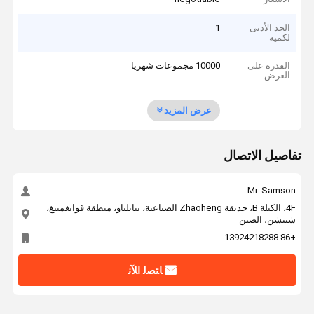
الحد الأدنى
1
لكمية
القدرة على
10000 مجموعات شهريا
العرض
عرض المزيد
تفاصيل الاتصال
Mr. Samson
4F، الكتلة B، حديقة Zhaoheng الصناعية، تيانلياو، منطقة قوانغمينغ،
شنتشن، الصين
+86 13924218288
ﺎﺘﺼﻟ ﺍﻶﻧ