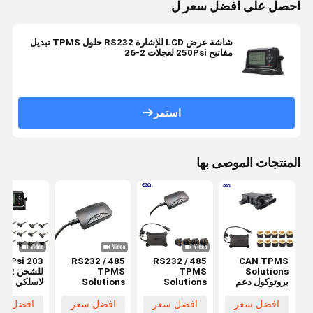
احصل على افضل سعر ل
شاشة عرض LCD للإشارة RS232 حلول TPMS تبديل
مفاتيح 250Psi لعجلات 2-26
استمر
المنتجات الموصى بها
CAN TPMS
RS232 / 485
RS232 / 485
203 Psi
Solutions
TPMS
TPMS
للش
بروتوكول دعم
Solutions
Solutions
لاسلكي
واجهة الاتصال
Interface
Interface
حلول
بتنسيق 1939
Interface
Interface
افضل سعر
افضل سعر
افضل سعر
افضل سع