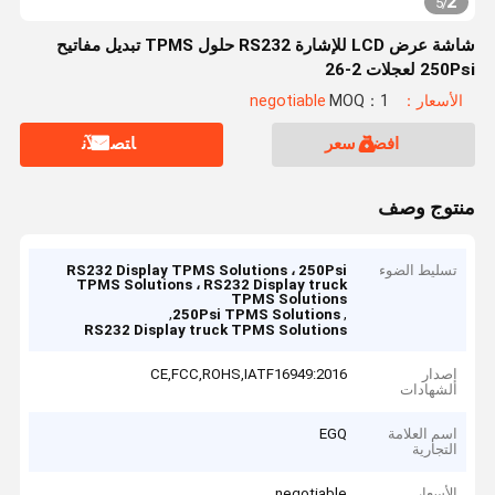
2
5
/
شاشة عرض LCD للإشارة RS232 حلول TPMS تبديل مفاتيح
250Psi لعجلات 2-26
الأسعار：negotiable
MOQ：1
افضل سعر
ﺎﺘﺼﻟ ﺍﻶﻧ
منتوج وصف
تسليط الضوء
RS232 Display TPMS Solutions ، 250Psi
TPMS Solutions ، RS232 Display truck
TPMS Solutions
,
,
250Psi TPMS Solutions
RS232 Display truck TPMS Solutions
إصدار
CE,FCC,ROHS,IATF16949:2016
الشهادات
اسم العلامة
EGQ
التجارية
الأسعار
negotiable