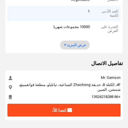
الحد الأدنى
1
لكمية
القدرة على
10000 مجموعات شهريا
العرض
عرض المزيد
تفاصيل الاتصال
Mr. Samson
4F، الكتلة B، حديقة Zhaoheng الصناعية، تيانلياو، منطقة قوانغمينغ،
شنتشن، الصين
+86 13924218288
ﺎﺘﺼﻟ ﺍﻶﻧ