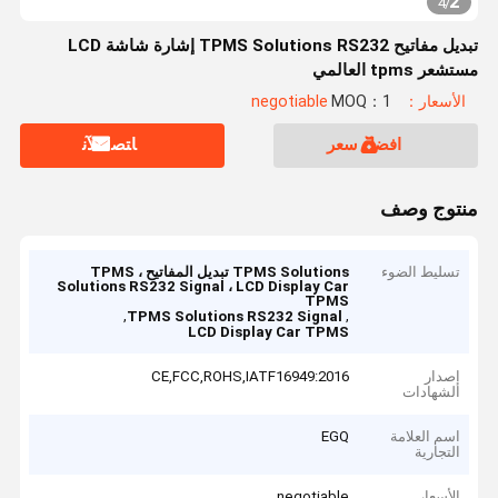
2
4
/
تبديل مفاتيح TPMS Solutions RS232 إشارة شاشة LCD
مستشعر tpms العالمي
الأسعار：negotiable
MOQ：1
افضل سعر
ﺎﺘﺼﻟ ﺍﻶﻧ
منتوج وصف
تسليط الضوء
TPMS Solutions تبديل المفاتيح ، TPMS
Solutions RS232 Signal ، LCD Display Car
TPMS
,
,
TPMS Solutions RS232 Signal
LCD Display Car TPMS
إصدار
CE,FCC,ROHS,IATF16949:2016
الشهادات
اسم العلامة
EGQ
التجارية
الأسعار
negotiable