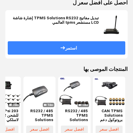
احصل على افضل سعر ل
تبديل مفاتيح TPMS Solutions RS232 إشارة شاشة
LCD مستشعر tpms العالمي
استمر
المنتجات الموصى بها
CAN TPMS
RS232 / 485
RS232 / 485
203 Psi
Solutions
TPMS
TPMS
للش
بروتوكول دعم
Solutions
Solutions
لاسلكي
واجهة الاتصال
Interface
Interface
حلول
بتنسيق 1939
Interface
Interface
افضل سعر
افضل سعر
افضل سعر
افضل سع