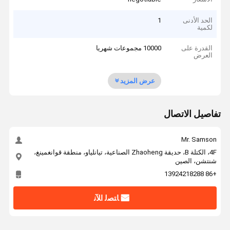
الحد الأدنى
1
لكمية
القدرة على
10000 مجموعات شهريا
العرض
عرض المزيد
تفاصيل الاتصال
Mr. Samson
4F، الكتلة B، حديقة Zhaoheng الصناعية، تيانلياو، منطقة قوانغمينغ،
شنتشن، الصين
+86 13924218288
ﺎﺘﺼﻟ ﺍﻶﻧ