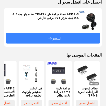
احصل على افضل سعر ل
APK 2-3 عجلة دراجة نارية TPMS نظام بلوتوث 4.0
2.4 جيجا هرتز 8V1 برغي خارجي
استمر
المنتجات الموصى بها
نظام بلوتوث
دراجة نارية
في الوقت
APP 2 نظ
للدراجات النارية
Tpms دراجة
الحقيقي بلوتوث
الاستشعار
TPMS
نارية نظام
الخلفية دراجة
الخارجي
مراقبة ضغط
ثلاثية العجلات
للدراجات الن
الإطارات
TPMS
بلوتوث TPMS
افضل سعر
افضل سعر
افضل سعر
افضل سع