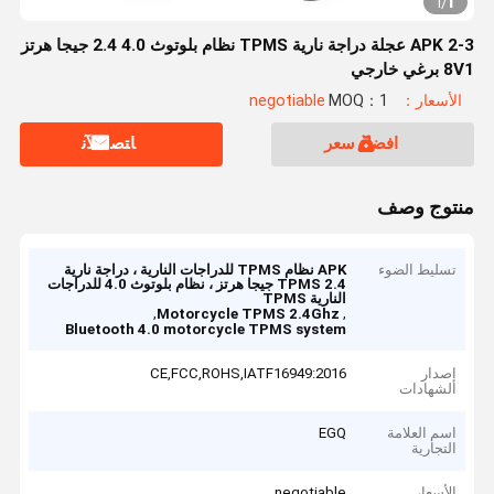
1
1
/
APK 2-3 عجلة دراجة نارية TPMS نظام بلوتوث 4.0 2.4 جيجا هرتز
8V1 برغي خارجي
الأسعار：negotiable
MOQ：1
افضل سعر
ﺎﺘﺼﻟ ﺍﻶﻧ
منتوج وصف
تسليط الضوء
APK نظام TPMS للدراجات النارية ، دراجة نارية
TPMS 2.4 جيجا هرتز ، نظام بلوتوث 4.0 للدراجات
النارية TPMS
,
,
Motorcycle TPMS 2.4Ghz
Bluetooth 4.0 motorcycle TPMS system
إصدار
CE,FCC,ROHS,IATF16949:2016
الشهادات
اسم العلامة
EGQ
التجارية
الأسعار
negotiable