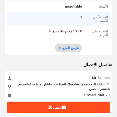
الأسعار
negotiable
الحد الأدنى
1
لكمية
القدرة على
10000 مجموعات شهريا
العرض
عرض المزيد
تفاصيل الاتصال
Mr. Samson
4F، الكتلة B، حديقة Zhaoheng الصناعية، تيانلياو، منطقة قوانغمينغ،
شنتشن، الصين
+86 13924218288
ﺎﺘﺼﻟ ﺍﻶﻧ