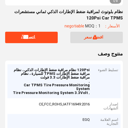
1
1
/
نظام بلوتوث لمراقبة ضغط الإطارات الذكي ثماني مستشعرات
120Psi Car TPMS
الأسعار：negotiable
MOQ：1
افضل سعر
ﺎﺘﺼﻟ ﺍﻶﻧ
منتوج وصف
تسليط الضوء
120Psi نظام مراقبة ضغط الإطارات الذكي ، نظام
مراقبة ضغط الإطارات TPMS للسيارة ، نظام
مراقبة ضغط الإطارات 3.3 فولت
,
Car TPMS Tire Pressure Monitoring
System
,
Tire Pressure Monitoring System 3.3Volt
إصدار
CE,FCC,ROHS,IATF16949:2016
الشهادات
اسم العلامة
EGQ
التجارية