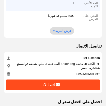
الحد الأدنى
1
لكمية
القدرة على
1000 مجموعة شهريا
العرض
عرض المزيد
تفاصيل الاتصال
Mr. Samson
4F، الكتلة B، حديقة Zhaoheng الصناعية، تيانلياو، منطقة قوانغمينغ،
شنتشن، الصين
+86 13924218288
ﺎﺘﺼﻟ ﺍﻶﻧ
احصل على افضل سعر ل