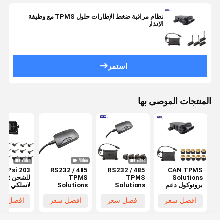
نظام مراقبة ضغط الإطارات حلول TPMS مع وظيفة
الإنذار
استمر
المنتجات الموصى بها
CAN TPMS
RS232 / 485
RS232 / 485
203 Psi
Solutions
TPMS
TPMS
للش
بروتوكول دعم
Solutions
Solutions
لاسلكي
واجهة الاتصال
Interface
Interface
حلول
بتنسيق 1939
Interface
Interface
افضل سعر
افضل سعر
افضل سعر
افضل سع
شاحنة مدمجة
شاحنة مدمجة
203psi
203psi