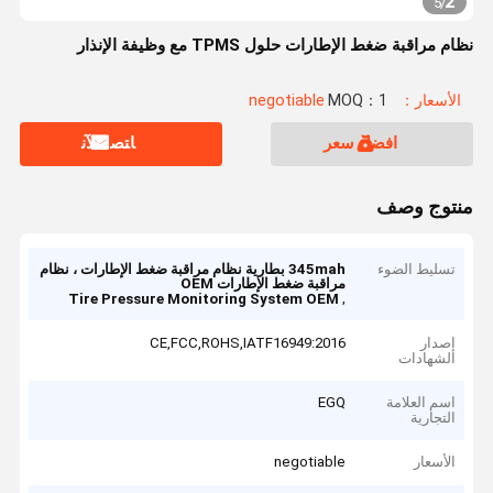
2
5
/
نظام مراقبة ضغط الإطارات حلول TPMS مع وظيفة الإنذار
الأسعار：negotiable
MOQ：1
افضل سعر
ﺎﺘﺼﻟ ﺍﻶﻧ
منتوج وصف
تسليط الضوء
345mah بطارية نظام مراقبة ضغط الإطارات ، نظام
مراقبة ضغط الإطارات OEM
,
Tire Pressure Monitoring System OEM
إصدار
CE,FCC,ROHS,IATF16949:2016
الشهادات
اسم العلامة
EGQ
التجارية
الأسعار
negotiable