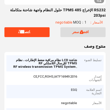
2
6
/
RS232 الإخراج 485 TPMS حلول النظام واجهة شاحنة متكاملة
203psi
الأسعار：negotiable
MOQ：1
افضل سعر
ﺎﺘﺼﻟ ﺍﻶﻧ
منتوج وصف
تسليط الضوء
شاشة LCD نظام مراقبة ضغط الإطارات ، نظام
TPMS للإرسال اللاسلكي RF
,
RF wireless transmission TPMS System
إصدار
CE,FCC,ROHS,IATF16949:2016
الشهادات
اسم العلامة
EGQ
التجارية
الأسعار
negotiable