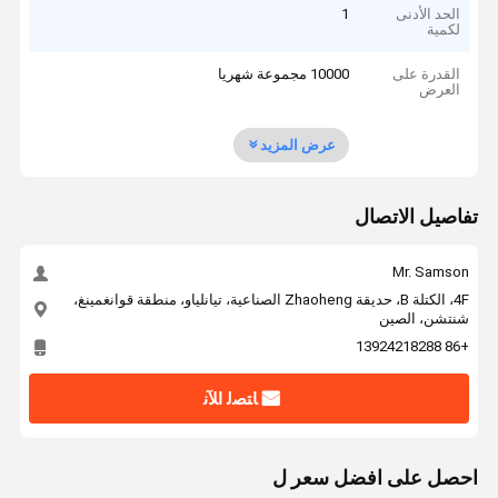
الحد الأدنى
1
لكمية
القدرة على
10000 مجموعة شهريا
العرض
عرض المزيد
تفاصيل الاتصال
Mr. Samson
4F، الكتلة B، حديقة Zhaoheng الصناعية، تيانلياو، منطقة قوانغمينغ،
شنتشن، الصين
+86 13924218288
ﺎﺘﺼﻟ ﺍﻶﻧ
احصل على افضل سعر ل