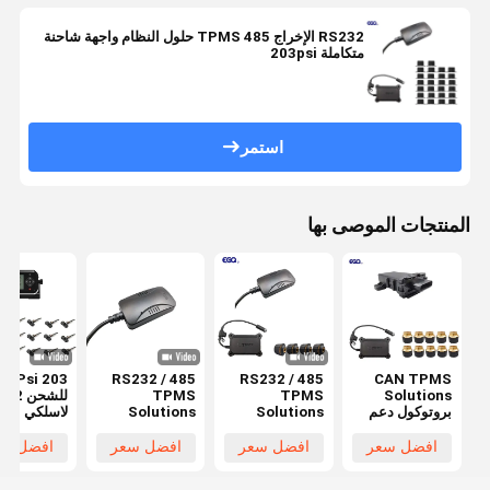
RS232 الإخراج 485 TPMS حلول النظام واجهة شاحنة
متكاملة 203psi
استمر
المنتجات الموصى بها
CAN TPMS
RS232 / 485
RS232 / 485
203 Psi
Solutions
TPMS
TPMS
للش
بروتوكول دعم
Solutions
Solutions
لاسلكي
واجهة الاتصال
Interface
Interface
حلول
بتنسيق 1939
Interface
Interface
افضل سعر
افضل سعر
افضل سعر
افضل سع
شاحنة مدمجة
شاحنة مدمجة
203psi
203psi