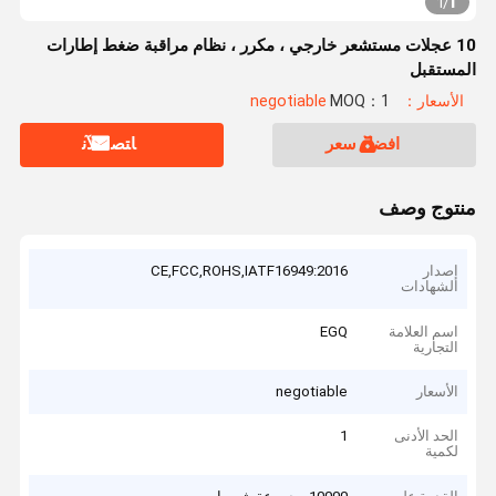
1
1
/
10 عجلات مستشعر خارجي ، مكرر ، نظام مراقبة ضغط إطارات
المستقبل
الأسعار：negotiable
MOQ：1
افضل سعر
ﺎﺘﺼﻟ ﺍﻶﻧ
منتوج وصف
إصدار
CE,FCC,ROHS,IATF16949:2016
الشهادات
اسم العلامة
EGQ
التجارية
الأسعار
negotiable
الحد الأدنى
1
لكمية