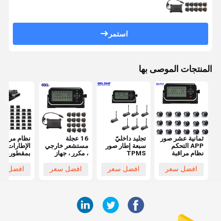
استمر
المنتجات الموصى بها
ثمانية عشر صور
تجليد داخليّ
16 عجلة
نظام مراقبة
APP التحكم
سبعة إطار صور
مستشعر خارجي
الإطارات
نظام مراقبة
TPMS
، مكرر ، جهاز
بمقطورة
مقطورة
لمقطورة سفر
استقبال ضغط
استشعار در
مقطورة
هواء الإطارات
الحرارة
افضل سعر
افضل سعر
افضل سعر
افضل سع
اللاسلكية
TPMS ل
المقطورة