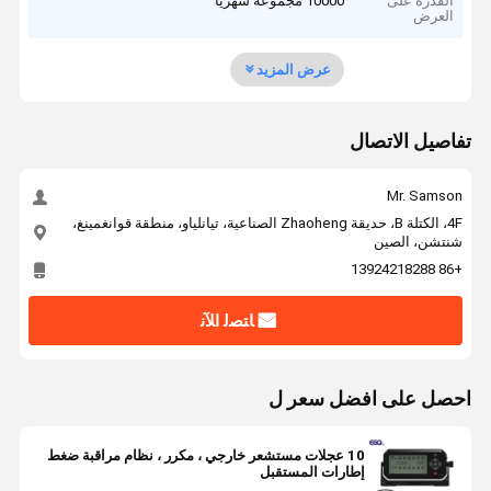
القدرة على
10000 مجموعة شهريا
العرض
عرض المزيد
تفاصيل الاتصال
Mr. Samson
4F، الكتلة B، حديقة Zhaoheng الصناعية، تيانلياو، منطقة قوانغمينغ،
شنتشن، الصين
+86 13924218288
ﺎﺘﺼﻟ ﺍﻶﻧ
احصل على افضل سعر ل
10 عجلات مستشعر خارجي ، مكرر ، نظام مراقبة ضغط
إطارات المستقبل