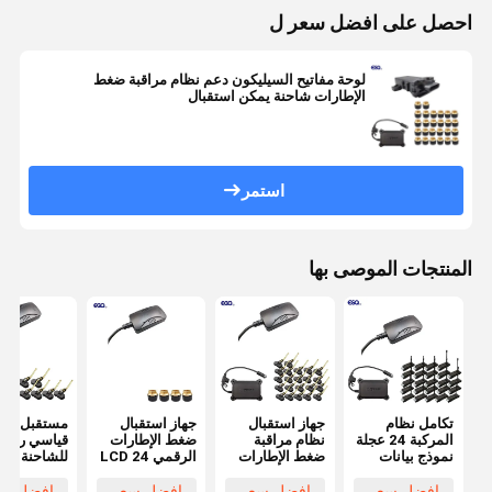
احصل على افضل سعر ل
لوحة مفاتيح السيليكون دعم نظام مراقبة ضغط
الإطارات شاحنة يمكن استقبال
استمر
المنتجات الموصى بها
تكامل نظام
جهاز استقبال
جهاز استقبال
مستقبل رق
المركبة 24 عجلة
نظام مراقبة
ضغط الإطارات
نموذج بيانات
ضغط الإطارات
الرقمي LCD 24
للشاحنة ذا
قياسي 232 جهاز
الرقمي 24
فولت لنظم
الست عجلا
استقبال TPMS
فولت للشاحنات
TPMS
TPMS 0-
افضل سعر
افضل سعر
افضل سعر
افضل سع