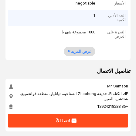
الأسعار
negotiable
الحد الأدنى
1
لكمية
القدرة على
1000 مجموعة شهريا
العرض
عرض المزيد
تفاصيل الاتصال
Mr. Samson
4F، الكتلة B، حديقة Zhaoheng الصناعية، تيانلياو، منطقة قوانغمينغ،
شنتشن، الصين
+86 13924218288
ﺎﺘﺼﻟ ﺍﻶﻧ