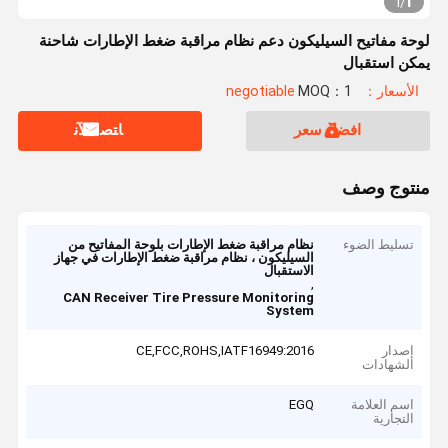
1
1
/
لوحة مفاتيح السيليكون دعم نظام مراقبة ضغط الإطارات شاحنة
يمكن استقبال
الأسعار：negotiable
MOQ：1
افضل سعر
ﺎﺘﺼﻟ ﺍﻶﻧ
منتوج وصف
تسليط الضوء
نظام مراقبة ضغط الإطارات بلوحة المفاتيح من
السيليكون ، نظام مراقبة ضغط الإطارات في جهاز
الاستقبال
,
CAN Receiver Tire Pressure Monitoring
System
إصدار
CE,FCC,ROHS,IATF16949:2016
الشهادات
اسم العلامة
EGQ
التجارية