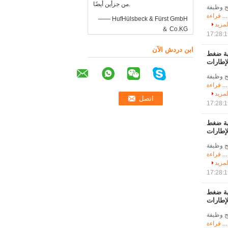
من جزأين أيضًا.
ج وظيفة
..
قراءة
—— HufHülsbeck & Fürst GmbH
لمزيد
＆ Co.KG
ابن دردش الآن
قبة ضغط
لإطارات
ج وظيفة
..
قراءة
لمزيد
قبة ضغط
لإطارات
ج وظيفة
..
قراءة
لمزيد
قبة ضغط
لإطارات
ج وظيفة
..
قراءة