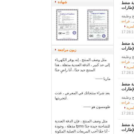
شهادة
قبة ضغط
لإطارات
ج وظيفة
..
قراءة
لمزيد
قبة ضغط
لإطارات
زبون مراجعة
ج وظيفة
مثل وصف المنتج ، إنه يوفر الكهرباء
..
قراءة
إلى حد كبير ، الدقة العددية مذهلة ، هذا
لمزيد
المنتج جيد جدًا ، أنا راضٍ جدًا
—— ماريا
قبة ضغط
لإطارات
بعد شراء منتجاتك في المعرض ، عدت
ج وظيفة
لتجربتها.
..
قراءة
—— طومسون هو
لمزيد
مثل وصف المنتج ، فإن الدقة العددية
قبة ضغط
مذهلة ، وجودة tpms للشاحنة جيدة جدًا
لإطارات
- أنا حقًا أحب المربعات الصلبة المكونة