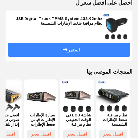
احصل على افضل سعر ل
USB Digital Truck TPMS System 433.92mhz
نظام مراقبة ضغط الإطارات الشمسية
استمر
المنتجات الموصى بها
نظام مراقبة
شاشة LCD في
سيارة الإطارات
أفضل جودة إ
ضغط الإطارات
الوقت الحقيقي
الإطارات قياس
صوتي تروي
الشمسية
نظام مراقبة
ضغط الإطارات
إنذار تلقائي
الخارجية
ضغط الإطارات
اللاسلكية تعمل
للطاقة الش
لسيارات الركاب
الشمسية
بالطاقة
مراقبة ضغط
افضل سعر
افضل سعر
افضل سعر
افضل سع