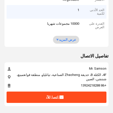
الحد الأدنى
1
لكمية
القدرة على
10000 مجموعات شهريا
العرض
عرض المزيد
تفاصيل الاتصال
Mr. Samson
4F، الكتلة B، حديقة Zhaoheng الصناعية، تيانلياو، منطقة قوانغمينغ،
شنتشن، الصين
+86 13924218288
ﺎﺘﺼﻟ ﺍﻶﻧ