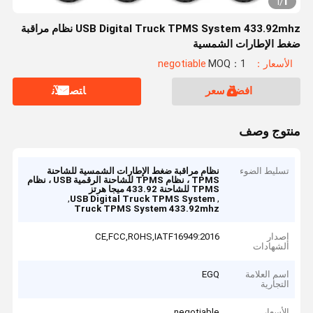
1
1
/
USB Digital Truck TPMS System 433.92mhz نظام مراقبة
ضغط الإطارات الشمسية
الأسعار：negotiable
MOQ：1
افضل سعر
ﺎﺘﺼﻟ ﺍﻶﻧ
منتوج وصف
تسليط الضوء
نظام مراقبة ضغط الإطارات الشمسية للشاحنة
TPMS ، نظام TPMS للشاحنة الرقمية USB ، نظام
TPMS للشاحنة 433.92 ميجا هرتز
,
,
USB Digital Truck TPMS System
Truck TPMS System 433.92mhz
إصدار
CE,FCC,ROHS,IATF16949:2016
الشهادات
اسم العلامة
EGQ
التجارية
الأسعار
negotiable